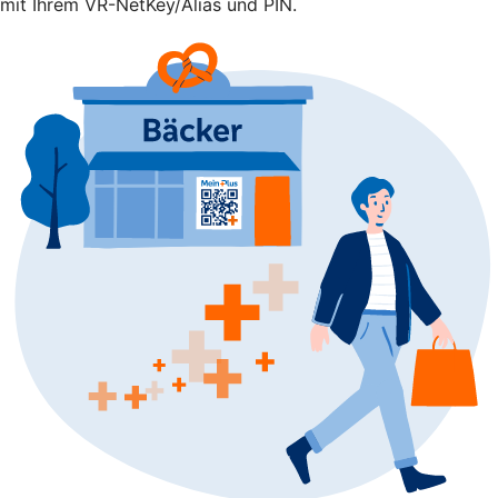
mit Ihrem VR-NetKey/Alias und PIN.